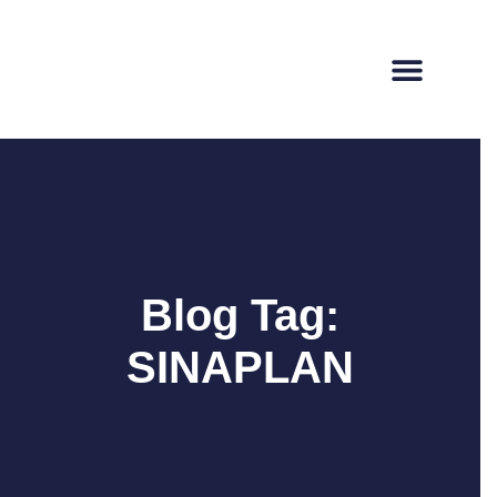
ACCEDER AL CURSO LIBRE
INSCRIBIRME PARA CERTIFICACIÓN S/ 25
Acceso libre vía Zoom. Certificación opcional con
inscripción previa.
Blog Tag:
SINAPLAN