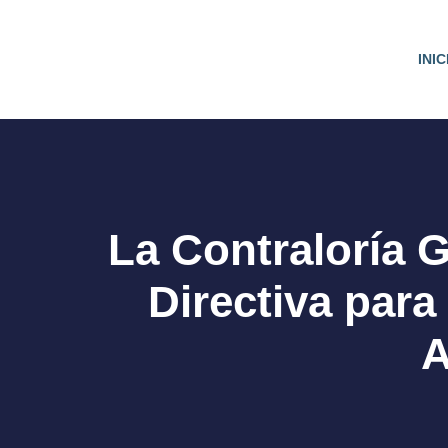
INIC
IBIRME PARA CERTIFICACIÓN S/ 25
ón opcional con inscripción previa.
La Contraloría 
Directiva para
A